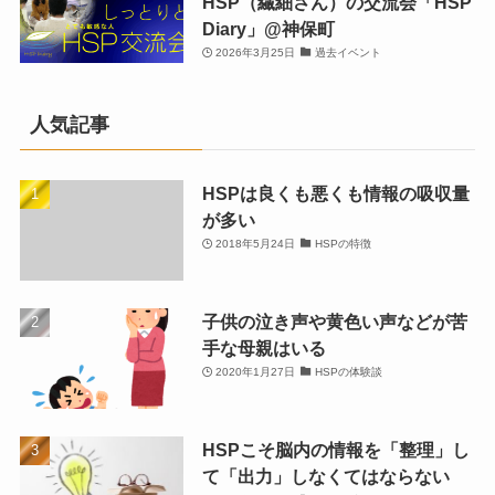
HSP（繊細さん）の交流会「HSP
Diary」@神保町
2026年3月25日
過去イベント
人気記事
HSPは良くも悪くも情報の吸収量
が多い
2018年5月24日
HSPの特徴
子供の泣き声や黄色い声などが苦
手な母親はいる
2020年1月27日
HSPの体験談
HSPこそ脳内の情報を「整理」し
て「出力」しなくてはならない