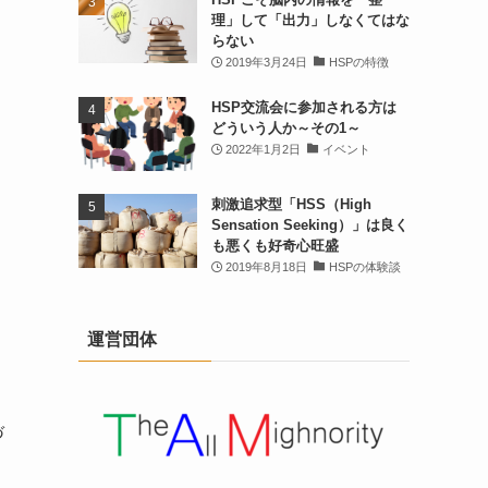
理」して「出力」しなくてはな
らない
2019年3月24日
HSPの特徴
HSP交流会に参加される方は
どういう人か～その1～
2022年1月2日
イベント
刺激追求型「HSS（High
Sensation Seeking）」は良く
も悪くも好奇心旺盛
2019年8月18日
HSPの体験談
運営団体
づ