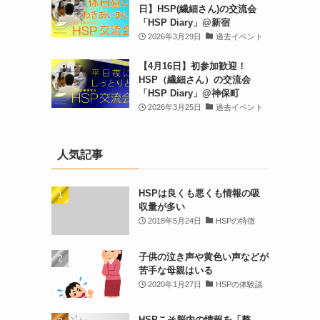
日】HSP(繊細さん)の交流会
「HSP Diary」@新宿
2026年3月29日
過去イベント
【4月16日】初参加歓迎！
HSP（繊細さん）の交流会
「HSP Diary」@神保町
2026年3月25日
過去イベント
人気記事
HSPは良くも悪くも情報の吸
収量が多い
2018年5月24日
HSPの特徴
子供の泣き声や黄色い声などが
苦手な母親はいる
2020年1月27日
HSPの体験談
HSPこそ脳内の情報を「整