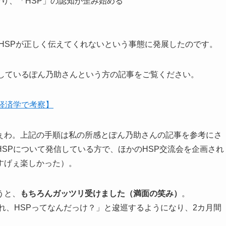
り、「HSP」の認知が歪み始める
HSPが正しく伝えてくれないという事態に発展したのです。
営しているぽん乃助さんという方の記事をご覧ください。
経済学で考察】
ぇわ。上記の手順は私の所感とぽん乃助さんの記事を参考にさ
SPについて発信している方で、ほかのHSP交流会を企画され
すげぇ楽しかった）。
うと、
もちろんガッツリ受けました（満面の笑み）
。
あれ、HSPってなんだっけ？」と逡巡するようになり、2カ月間