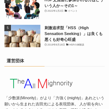
いう人か～その1～
2022年1月2日
イベント
刺激追求型「HSS（High
Sensation Seeking）」は良くも
悪くも好奇心旺盛
2019年8月18日
HSPの体験談
運営団体
「少数派(Minority)」がより「力強く(mighty)」あれという
願いから生まれた吉田光による表現団体。 人が前を向い