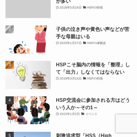
が多い
2018年5月24日
HSPの特徴
子供の泣き声や黄色い声などが苦
手な母親はいる
2020年1月27日
HSPの体験談
HSPこそ脳内の情報を「整理」し
て「出力」しなくてはならない
2019年3月24日
HSPの特徴
HSP交流会に参加される方はどう
いう人か～その1～
2022年1月2日
イベント
刺激追求型「HSS（High