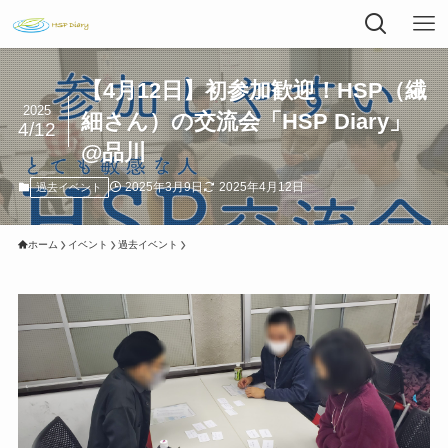
【4月12日】初参加歓迎！HSP（繊
2025
細さん）の交流会「HSP Diary」
4/12
@品川
2025年3月9日
2025年4月12日
過去イベント
ホーム
イベント
過去イベント