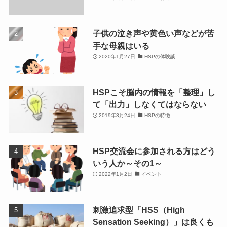
子供の泣き声や黄色い声などが苦
手な母親はいる
2020年1月27日
HSPの体験談
HSPこそ脳内の情報を「整理」し
て「出力」しなくてはならない
2019年3月24日
HSPの特徴
HSP交流会に参加される方はどう
いう人か～その1～
2022年1月2日
イベント
刺激追求型「HSS（High
Sensation Seeking）」は良くも